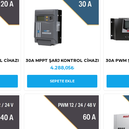
L CİHAZI
30A MPPT ŞARJ KONTROL CİHAZI
30A PWM 
4.288,05₺
SEPETE EKLE