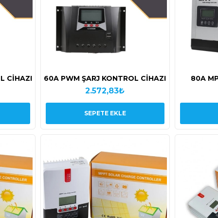
L CİHAZI
60A PWM ŞARJ KONTROL CİHAZI
80A M
2.572,83₺
SEPETE EKLE