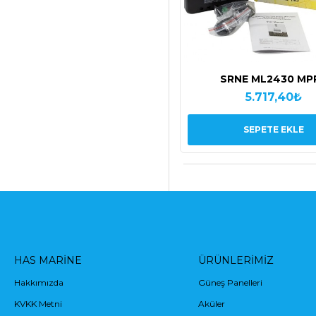
SRNE ML2430 MP
5.717,40₺
SEPETE EKLE
HAS MARINE
ÜRÜNLERIMIZ
Hakkımızda
Güneş Panelleri
KVKK Metni
Aküler