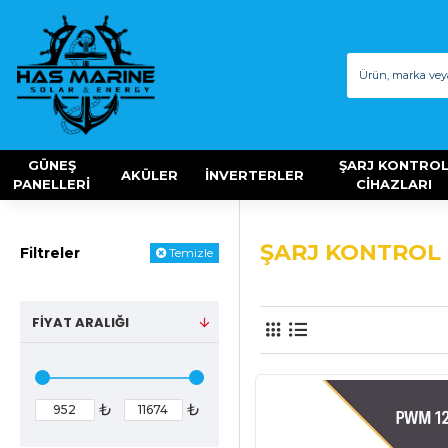
GÜNEŞ
ŞARJ KONTRO
AKÜLER
İNVERTERLER
PANELLERİ
CİHAZLARI
ŞARJ KONTROL 
Filtreler
Temizle
FIYAT ARALIĞI
₺
₺