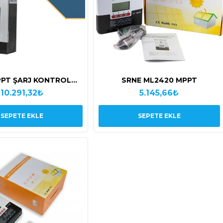
PPT ŞARJ KONTROL
SRNE ML2420 MPPT
CİHAZI
10.291,32₺
5.145,66₺
SEPETE EKLE
SEPETE EKLE