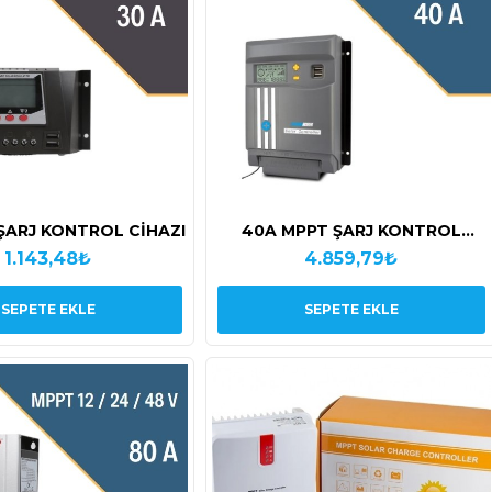
ŞARJ KONTROL CİHAZI
40A MPPT ŞARJ KONTROL
CİHAZI
1.143,48₺
4.859,79₺
SEPETE EKLE
SEPETE EKLE