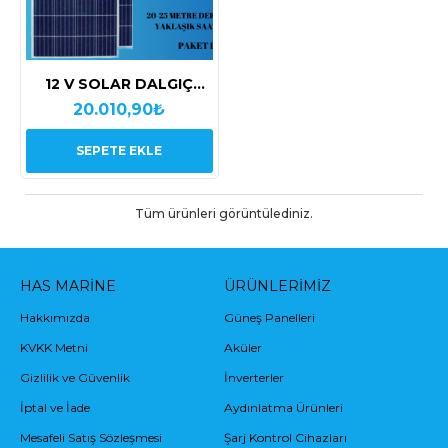
12 V SOLAR DALGIÇ
POMPA SETİ
20.010,90₺
SEPETE EKLE
Tüm ürünleri görüntülediniz.
HAS MARINE
ÜRÜNLERIMIZ
Hakkımızda
Güneş Panelleri
KVKK Metni
Aküler
Gizlilik ve Güvenlik
İnverterler
İptal ve İade
Aydınlatma Ürünleri
Mesafeli Satış Sözleşmesi
Şarj Kontrol Cihazları