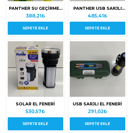
PANTHER SU GEÇİRMEZ
PANTHER USB SARJLI
BALIKÇI FENERİ 5 LED
SENSÖRLÜ KAFA
388,21₺
485,41₺
LAMBASI 3W LED
SEPETE EKLE
SEPETE EKLE
SOLAR EL FENERİ
USB SARJLI EL FENERİ
530,57₺
291,02₺
SEPETE EKLE
SEPETE EKLE