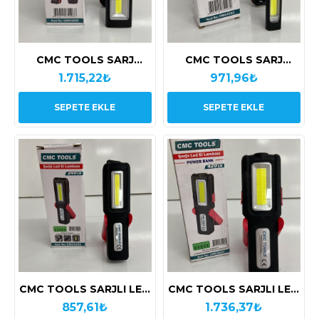
CMC TOOLS SARJ
CMC TOOLS SARJ
EDİLEBİLİR İŞ LAMBASI
EDİLEBİLİR İŞ LAMBASI
1.715,22₺
971,96₺
CMC4251
TMC4253
SEPETE EKLE
SEPETE EKLE
CMC TOOLS SARJLI LED
CMC TOOLS SARJLI LED
EL LAMBASI 240LM
EL LAMBASI 420LM
857,61₺
1.736,37₺
CMC4250
CMC4251