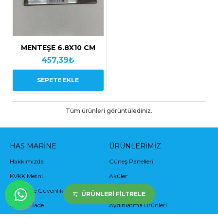
MENTEŞE 6.8X10 CM
457,39₺
SEPETE EKLE
Tüm ürünleri görüntülediniz.
HAS MARINE
ÜRÜNLERIMIZ
Hakkımızda
Güneş Panelleri
KVKK Metni
Aküler
Gizlilik ve Güvenlik
İnverterler
ÜRÜNLERI FILTRELE
İptal ve İade
Aydınlatma Ürünleri