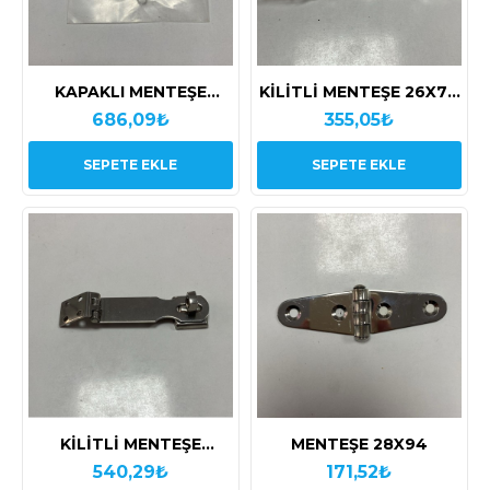
KAPAKLI MENTEŞE
KİLİTLİ MENTEŞE 26X70
37X56
MM
686,09₺
355,05₺
SEPETE EKLE
SEPETE EKLE
KİLİTLİ MENTEŞE
MENTEŞE 28X94
ÇEVİRMELİ 30X90 MM
540,29₺
171,52₺