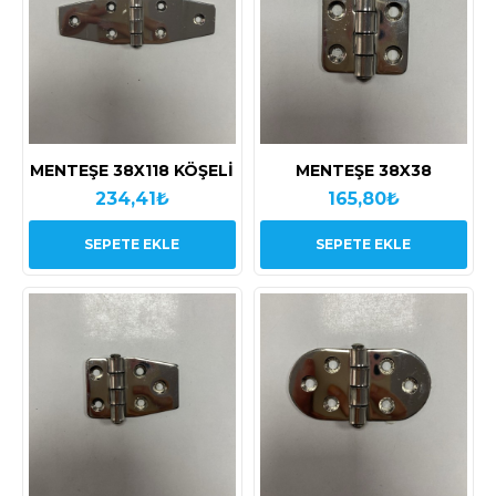
MENTEŞE 38X118 KÖŞELİ
MENTEŞE 38X38
234,41₺
165,80₺
SEPETE EKLE
SEPETE EKLE