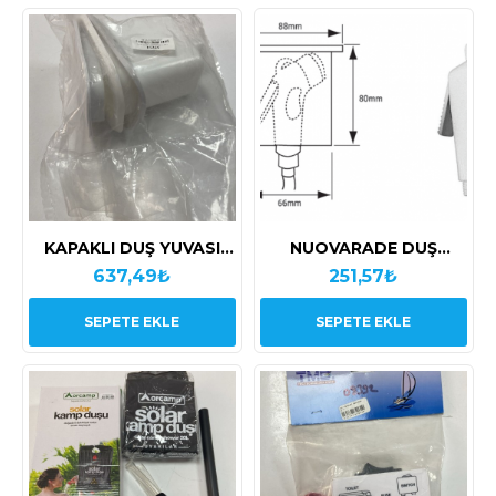
KAPAKLI DUŞ YUVASI
NUOVARADE DUŞ
DİKDÖRTGEN
KAFASI
637,49₺
251,57₺
SEPETE EKLE
SEPETE EKLE