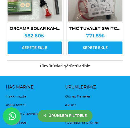
ORCAMP SOLAR KAMP
TMC TUVALET SWITCHİ
DUŞU 20L
12 V
582,60₺
771,85₺
SEPETE EKLE
SEPETE EKLE
Tüm ürünleri görüntülediniz.
HAS MARINE
ÜRÜNLERIMIZ
Hakkımızda
Güneş Panelleri
KVKK Metni
Aküler
Gizlilik ve Güvenlik
İnverterler
ÜRÜNLERI FILTRELE
İptal ve İade
Aydınlatma Ürünleri