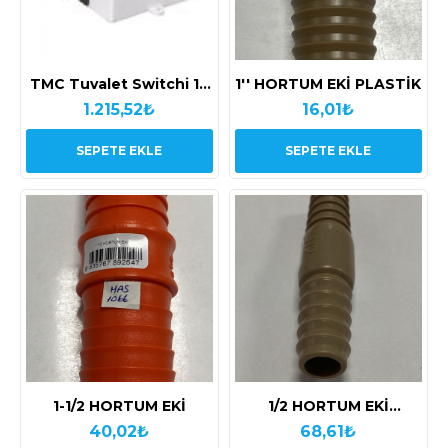
TMC Tuvalet Switchi 12
1'' HORTUM EKİ PLASTİK
V
1.215,52₺
16,01₺
SEPETE EKLE
SEPETE EKLE
1-1/2 HORTUM EKİ
1/2 HORTUM EKİ
PLASTİK
40,02₺
68,61₺