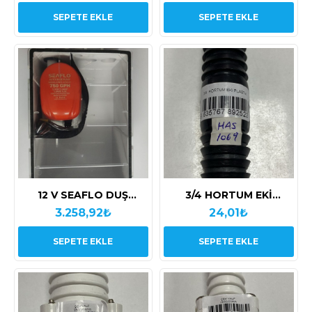
SEPETE EKLE
SEPETE EKLE
12 V SEAFLO DUŞ
3/4 HORTUM EKİ
TAHLİYE SİSTEMİ 750
PLASTİK
3.258,92₺
24,01₺
GPH
SEPETE EKLE
SEPETE EKLE