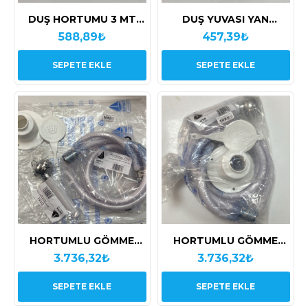
DUŞ HORTUMU 3 MT
DUŞ YUVASI YAN
NUOVA RADE
MONTAJ BEYAZ
588,89₺
457,39₺
KAPAKLI
SEPETE EKLE
SEPETE EKLE
HORTUMLU GÖMME
HORTUMLU GÖMME
DUŞ BEYAZ BARKA
DUŞ BEYAZ BARKA-
3.736,32₺
3.736,32₺
DR1513
SEPETE EKLE
SEPETE EKLE