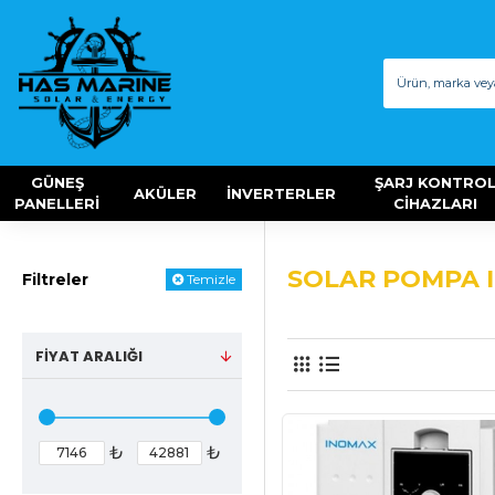
GÜNEŞ
ŞARJ KONTRO
AKÜLER
İNVERTERLER
PANELLERİ
CİHAZLARI
SOLAR POMPA 
Filtreler
Temizle
FIYAT ARALIĞI
₺
₺