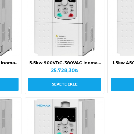
 Inomax
5.5kw 900VDC-380VAC Inomax
1.5kw 45
 Pompa
Deerco Inomax Solar Pompa
Deerco 
25.728,30₺
Sürücüsü
SEPETE EKLE