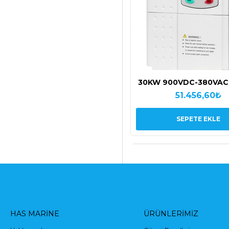
30KW 900VDC-380VAC
Deerco Inomax Solar
51.456,60₺
Sürücüsü
SEPETE EKLE
HAS MARINE
ÜRÜNLERIMIZ