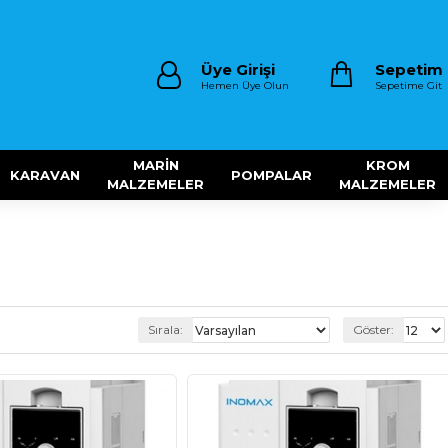
Üye Girişi
Sepetim
Hemen Üye Olun
Sepetime Git
MARİN
KROM
KARAVAN
POMPALAR
MALZEMELER
MALZEMELER
Sırala:
Göster: