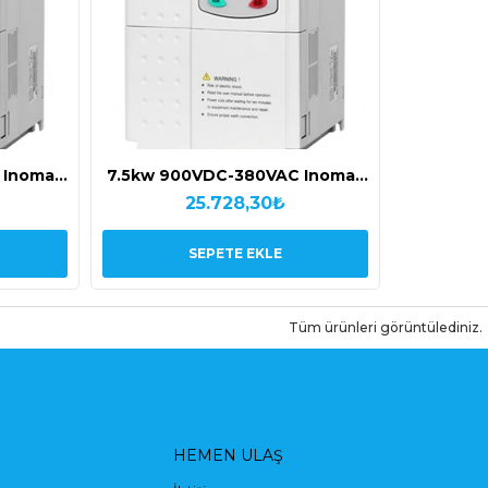
 Inomax
7.5kw 900VDC-380VAC Inomax
 Pompa
Deerco Inomax Solar Pompa
25.728,30₺
Sürücüsü
SEPETE EKLE
Tüm ürünleri görüntülediniz.
HEMEN ULAŞ