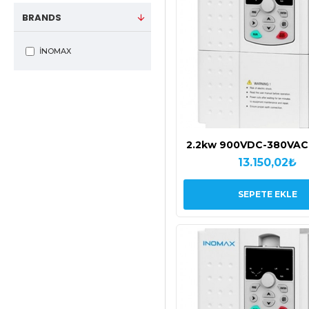
BRANDS
İNOMAX
2.2kw 900VDC-380VAC
Deerco Inomax Solar
13.150,02₺
Sürücüsü
SEPETE EKLE