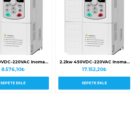
0VDC-220VAC Inomax
2.2kw 450VDC-220VAC Inomax
Inomax Solar Pompa
Deerco Inomax Solar Pompa
8.576,10₺
17.152,20₺
Sürücüsü
Sürücüsü
SEPETE EKLE
SEPETE EKLE